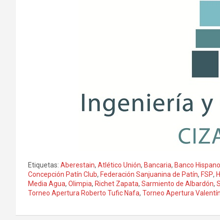
Etiquetas:
Aberestain
,
Atlético Unión
,
Bancaria
,
Banco Hispan
Concepción Patín Club
,
Federación Sanjuanina de Patín
,
FSP
,
H
Media Agua
,
Olimpia
,
Richet Zapata
,
Sarmiento de Albardón
,
Torneo Apertura Roberto Tufic Nafa
,
Torneo Apertura Valentí