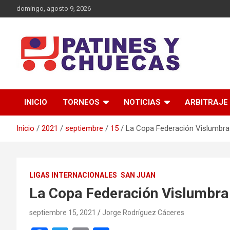
Saltar
domingo, agosto 9, 2026
al
contenido
Memoria y Actualidad del Hockey-Patín Nacional e Internaciona
Patines y Chuecas
INICIO
TORNEOS
NOTICIAS
ARBITRAJE
Inicio
2021
septiembre
15
La Copa Federación Vislumbra 
LIGAS INTERNACIONALES
SAN JUAN
La Copa Federación Vislumbra 
septiembre 15, 2021
Jorge Rodríguez Cáceres