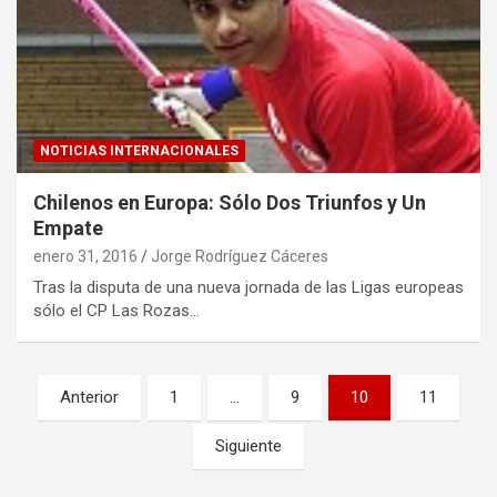
NOTICIAS INTERNACIONALES
Chilenos en Europa: Sólo Dos Triunfos y Un
Empate
enero 31, 2016
Jorge Rodríguez Cáceres
Tras la disputa de una nueva jornada de las Ligas europeas
sólo el CP Las Rozas…
Paginación
Anterior
1
…
9
10
11
de
Siguiente
entradas