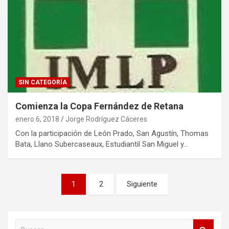
SIN CATEGORÍA
Comienza la Copa Fernández de Retana
enero 6, 2018
Jorge Rodríguez Cáceres
Con la participación de León Prado, San Agustín, Thomas
Bata, Llano Subercaseaux, Estudiantil San Miguel y…
Paginación
1
2
Siguiente
de
entradas
B