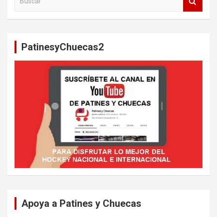
u
s
c
a
PatinesyChuecas2
r
Apoya a Patines y Chuecas