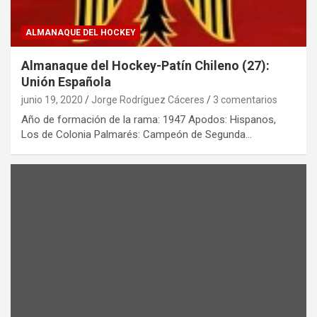
ALMANAQUE DEL HOCKEY
Almanaque del Hockey-Patín Chileno (27):
Unión Española
junio 19, 2020
Jorge Rodríguez Cáceres
3 comentarios
Año de formación de la rama: 1947 Apodos: Hispanos,
Los de Colonia Palmarés: Campeón de Segunda…