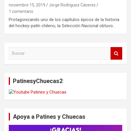
noviembre 15, 2019
Jorge Rodríguez Cáceres
1 comentario
Protagonizando uno de los capítulos épicos de la historia
del hockey-patín chileno, la Selección Nacional obtuvo…
B
u
s
c
a
PatinesyChuecas2
r
Apoya a Patines y Chuecas