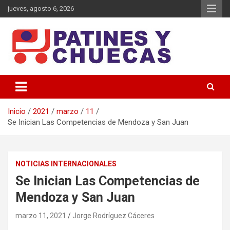
Saltar
jueves, agosto 6, 2026
al
contenido
Memoria y Actualidad del Hockey-Patín Nacional e Internacional
Patines y Chuecas
Inicio
2021
marzo
11
Se Inician Las Competencias de Mendoza y San Juan
NOTICIAS INTERNACIONALES
Se Inician Las Competencias de
Mendoza y San Juan
marzo 11, 2021
Jorge Rodríguez Cáceres