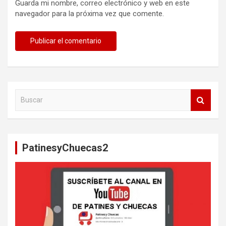
Guarda mi nombre, correo electrónico y web en este
navegador para la próxima vez que comente.
B
u
s
c
a
PatinesyChuecas2
r