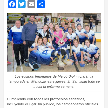
F
T
E
C
a
wi
m
o
ce
tt
ail
m
b
er
p
o
ar
o
tir
k
Los equipos femeninos de Maipú Giol iniciarán la
temporada en Mendoza, este jueves. En San Juan todo se
inicia la próxima semana.
Cumpliendo con todos los protocolos sanitarios,
incluyendo el jugar sin público, los campeonatos oficiales