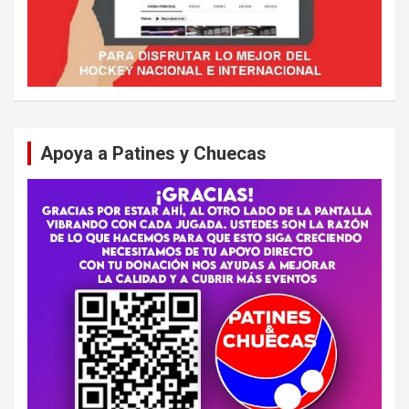
Apoya a Patines y Chuecas