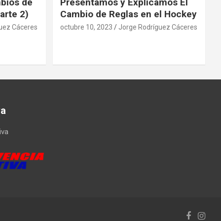
mbios de
Presentamos y Explicamos El
arte 2)
Cambio de Reglas en el Hockey
uez Cáceres
octubre 10, 2023
Jorge Rodríguez Cáceres
va
iva