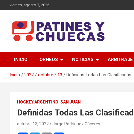
Saltar
viernes, agosto 7, 2026
al
contenido
Memoria y Actualidad del Hockey-Patín Nacional e Internaciona
Patines y Chuecas
INICIO
TORNEOS
NOTICIAS
ARBITRAJE
Inicio
2022
octubre
13
Definidas Todas Las Clasificadas
HOCKEY ARGENTINO
SAN JUAN
Definidas Todas Las Clasifica
octubre 13, 2022
Jorge Rodríguez Cáceres